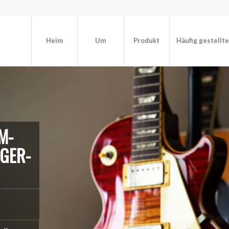
Heim
Um
Produkt
Häufig gestellt
-H
GER-E