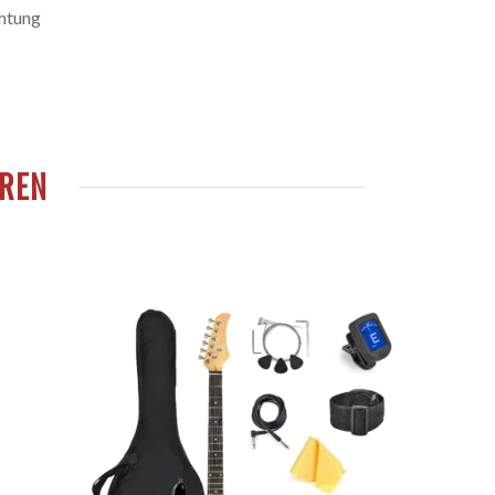
chtung
RREN