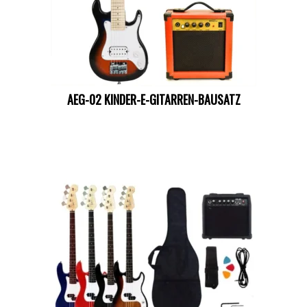
AEG-02 KINDER-E-GITARREN-BAUSATZ