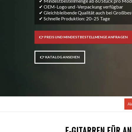
✔ Mindestbestellmenge ab 60 Stück pro Mod
✔ OEM-Logo und -Verpackung verfügbar
✔ Gleichbleibende Qualität auch bei Großbes
✔ Schnelle Produktion: 20–25 Tage
👉 PREIS UND MINDESTBESTELLMENGE ANFRAGEN
👉 KATALOG ANSEHEN
Ak
E-GITARREN FÜR A