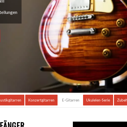
ell
tellungen
ustikgitarren
Konzertgitarren
E-Gitarren
Ukulelen-Serie
Zube
NFÄNGER