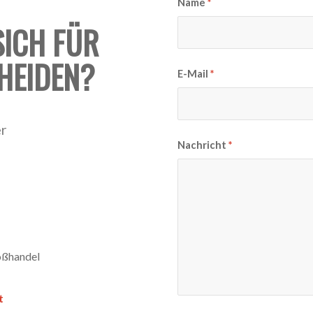
Name
*
SICH FÜR
HEIDEN?
E-Mail
*
er
Nachricht
*
roßhandel
t