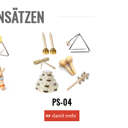
NSÄTZEN
PS-04
damit mehr